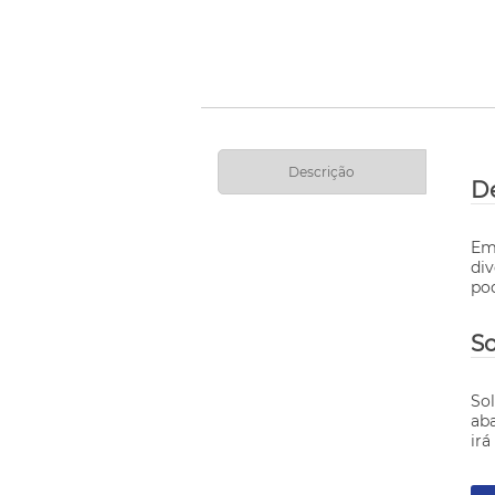
Descrição
De
Em
di
po
So
So
ab
irá